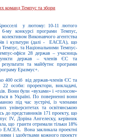
них команд Темпус та збори
Брюсселі у лютому: 10-11 лютого
 6-му конкурсі програми Темпус,
із колективом Виконавчого агентства
обів і культури (далі - ЕАСЕА), що
ми Темпус, та Національними Темпус-
Темпус-офіси 28 держав – учасниць
 пункти держав – членів ЄС та
результати та майбутнє програми
програму Еразмус+.
ько 400 осіб від держав-членів ЄС та
 22 особи: проректори, викладачі,
ків. Вони були «вухами» і «голосом»
ться в Україні. По поверненні вони
аною під час зустрічі, із членами
их університетах та освітянською
сь до представників 171 проекту, що
пус IV, Доріна Ангелеску, керівник
дала, що гранти отримали тільки 18%
до ЕАСЕА. Вона закликала проектні
ннями і здобутками кожного проекту