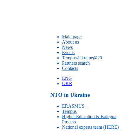
Main page
About us
News
Events
Tempus-Ukraine@20
Partners search
Contacts
ENG
UKR
NTO in Ukraine
ERASMUS+
Tempus
Higher Education & Bologna
Process
National experts team (HERE)