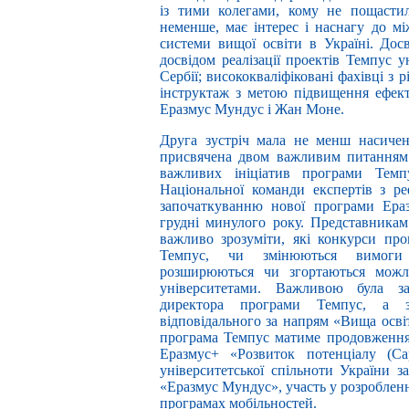
із тими колегами, кому не пощасти
неменше, має інтерес і наснагу до мі
системи вищої освіти в Україні. Дос
досвідом реалізації проектів Темпус у
Сербії; висококваліфіковані фахівці з
інструктаж з метою підвищення ефекти
Еразмус Мундус і Жан Моне.
Друга зустріч мала не менш насичен
присвячена двом важливим питанням
важливих ініціатив програми Темп
Національної команди експертів з р
започаткуванню нової програми Ераз
грудні минулого року. Представника
важливо зрозуміти, які конкурси про
Темпус, чи змінюються вимоги д
розширюються чи згортаються можли
університетами. Важливою була з
директора програми Темпус, а з
відповідального за напрям «Вища осві
програма Темпус матиме продовження
Еразмус+ «Розвиток потенціалу (Cap
університетської спільноти України
«Еразмус Мундус», участь у розробленн
програмах мобільностей.