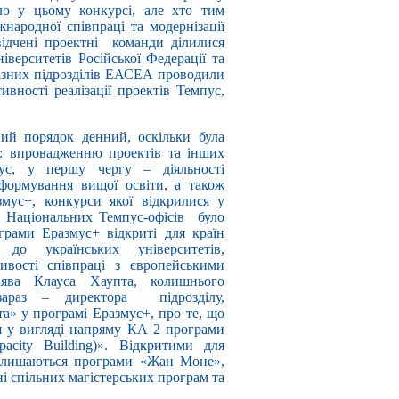
ло у цьому конкурсі, але хто тим
жнародної співпраці та модернізації
відчені проектні команди ділилися
ніверситетів Російської Федерації та
 різних підрозділів ЕАСЕА проводили
вності реалізації проектів Темпус,
ий порядок денний, оскільки була
: впровадженню проектів та інших
ус, у першу чергу – діяльності
еформування вищої освіти, а також
мус+, конкурси якої відкрилися у
м Національних Темпус-офісів було
грами Еразмус+ відкриті для країн
о українських університетів,
вості співпраці з європейськими
аява Клауса Хаупта, колишнього
араз – директора підрозділу,
та» у програмі Еразмус+, про те, що
 у вигляді напряму КА 2 програми
acity Building)». Відкритими для
 залишаються програми «Жан Моне»,
і спільних магістерських програм та