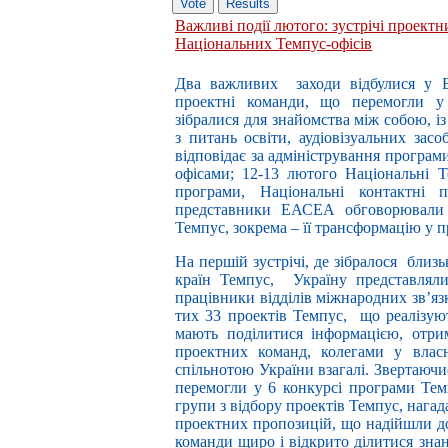
Важливі події лютого: зустрічі проект
Національних Темпус-офісів
Два важливих заходи відбулися у 
проектні команди, що перемогли у
зібралися для знайомства між собою, 
з питань освіти, аудіовізуальних зас
відповідає за адміністрування програ
офісами; 12-13 лютого Національні 
програми, Національні контактні
представники ЕАСЕА обговорювали 
Темпус, зокрема – її трансформацію у 
На першій зустрічі, де зібралося близ
країн Темпус, Україну представляли
працівники відділів міжнародних зв’яз
тих 33 проектів Темпус, що реалізую
мають поділитися інформацією, отрим
проектних команд, колегами у власн
спільнотою України взагалі. Звертаючи
перемогли у 6 конкурсі програми Тем
групи з відбору проектів Темпус, нага
проектних пропозицій, що надійшли 
команди щиро і відкрито ділитися зна