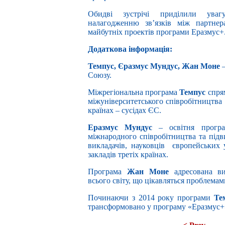
Обидві зустрічі приділили уваг
налагодженню зв’язків між партне
майбутніх проектів програми Еразмус+
Додаткова інформація:
Темпус, Єразмус Мундус, Жан Моне
–
Союзу.
Міжрегіональна програма
Темпус
спрям
міжуніверситетського співробітництва
країнах – сусідах ЄС.
Еразмус Мундус
– освітня програ
міжнародного співробітництва та підв
викладачів, науковців європейських 
закладів третіх країнах.
Програма
Жан Моне
адресована ви
всього світу, що цікавляться проблемами
Починаючи з 2014 року програми
Те
трансформовано у програму «Еразмус+