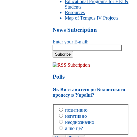
Educational Programs for HEI &
Students
Resources
Map of Tempus IV Projects
News Subcription
Enter your E-mail:
RSS Subcription
Polls
Як Ви ставитеся до Болонського
процесу в Україні?
позитивно
негативно
неоднозначно
а що це?