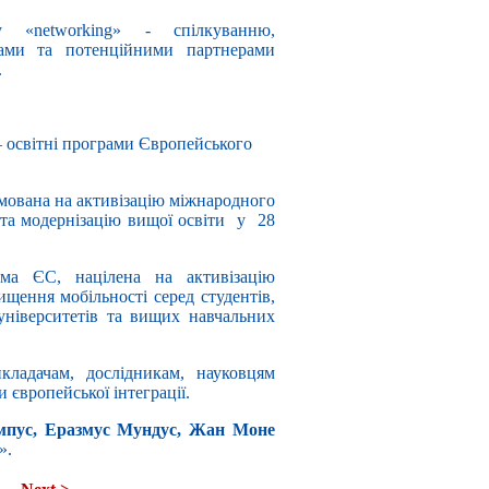
у «networking» - спілкуванню,
рами та потенційними партнерами
.
 освітні програми Європейського
ована на активізацію міжнародного
 та модернізацію вищої освіти у 28
ма ЄС, націлена на активізацію
ищення мобільності серед студентів,
університетів та вищих навчальних
кладачам, дослідникам, науковцям
 європейської інтеграції.
мпус, Еразмус Мундус, Жан Моне
».