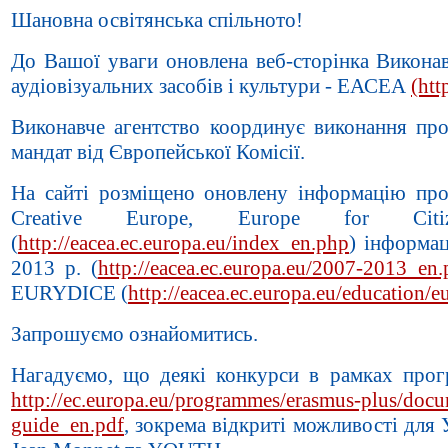
Шановна освітянська спільното!
До Вашої уваги оновлена веб-сторінка Виконав
аудіовізуальних засобів і культури - ЕАСЕА
(htt
Виконавче агентство координує виконання пр
мандат від Європейської Комісії.
На сайті розміщено оновлену інформацію п
Creative Europe, Europe for Cit
(
http://eacea.ec.europa.eu/index_en.php
) інформа
2013 р. (
http://eacea.ec.europa.eu/2007-2013_en
EURYDICE (
http://eacea.ec.europa.eu/education/
Запрошуємо ознайомитись.
Нагадуємо, що деякі конкурси в рамках пр
http://ec.europa.eu/programmes/erasmus-plus/doc
guide_en.pdf
, зокрема відкриті можливості д