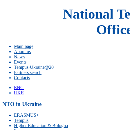
National T
Offic
Main page
About us
News
Events
Tempus-Ukraine@20
Partners search
Contacts
ENG
UKR
NTO in Ukraine
ERASMUS+
Tempus
Higher Education & Bologna