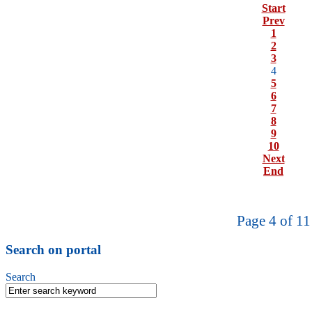
Start
Prev
1
2
3
4
5
6
7
8
9
10
Next
End
Page 4 of 11
Search on portal
Search