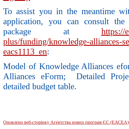
To assist you in the meantime wit
application, you can consult the
package at
https:/
plus/funding/knowledge-alliances-sec
eacs1113_en
:
Model of Knowledge Alliances ef
Alliances eForm
;
Detailed Proje
detailed budget table
.
Оновлено веб-сторінку Агентства нових програм ЄС (ЕАСЕА)