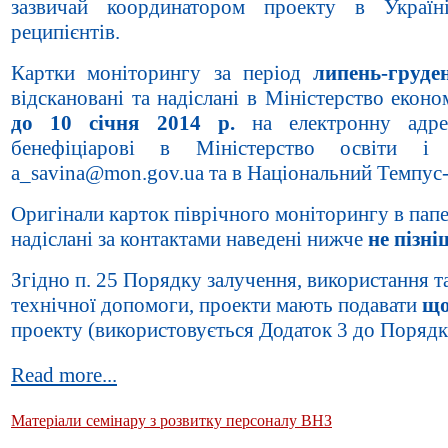
зазвичай координатором проекту в Україн
реципієнтів.
Картки моніторингу за період
липень-груд
відскановані та надіслані в Міністерство еконо
до
10 січня 2014 р.
на електронну ад
бенефіціарові в Міністерство освіти і
a_savina@mon.gov.ua та в Національний Темпус-о
Оригінали карток піврічного моніторингу в пап
надіслані за контактами наведені нижче
не пізні
Згідно п. 25 Порядку залучення, використання 
технічної допомоги, проекти мають подавати
що
проекту (використовується Додаток 3 до Порядк
Read more...
Матеріали семінару з розвитку персоналу ВНЗ