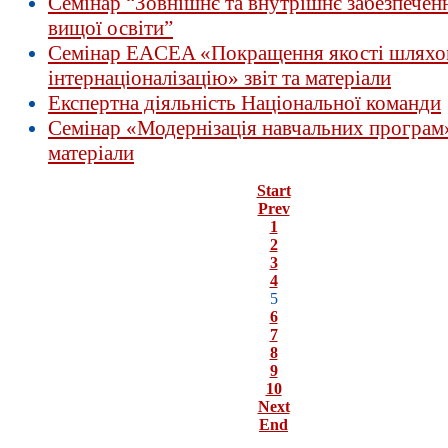
Семінар “Зовнішнє та внутрішнє забезпеченн
вищої освіти”
Семінар EACEA «Покращення якості шлях
інтернаціоналізацію» звіт та матеріали
Експертна діяльність Національної команди
Семінар «Модернізація навчальних програм» 
матеріали
Start
Prev
1
2
3
4
5
6
7
8
9
10
Next
End