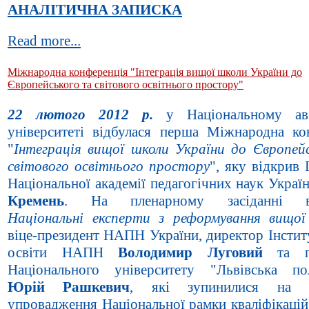
АНАЛІТИЧНА ЗАПИСКА
Read more...
Міжнародна конференція "Інтеграція вищої школи України до
Європейського та світового освітнього простору"
22 лютого 2012 р.
у Національному ав
університеті відбулася перша Міжнародна ко
"
Інтеграція вищої школи України до Європей
світового освітнього простору
", яку відкрив
Національної академії педагогічних наук Украї
Кремень
. На пленарному засіданні ви
Національні експерти з реформування вищої
віце-президент НАПН України, директор Інстит
освіти НАПН
Володимир Луговий
та пр
Національного університету "Львівська пол
Юрій Рашкевич
, які зупинилися на 
упровадження Національної рамки кваліфікацій