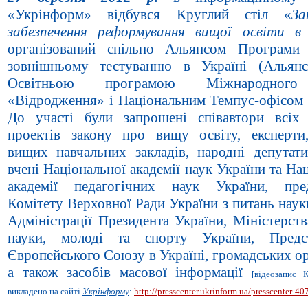
«Укрінформ» відбувся Круглий стіл «
За
забезпечення реформування вищої освіти в 
організований спільно Альянсом Програми
зовнішньому тестуванню в Україні (Альян
Освітньою програмою Міжнародног
«Відродження» і Національним Темпус-офісом в
До участі були запрошені співавтори всіх
проектів закону про вищу освіту, експерти
вищих навчальних закладів, народні депутати
вчені Національної академії наук України та На
академії педагогічних наук України, пре
Комітету Верховної Ради України з питань науки
Адміністрації Президента України, Міністерств
науки, молоді та спорту України, Предст
Європейського Союзу в Україні, громадських ор
а також засобів масової інформації
[відеозапис 
викладено на сайті
Укрінформу
:
http://presscenter.ukrinform.ua/presscenter-40