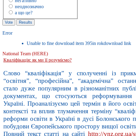
негативно
неоднозначно
а що це?
Error
Unable to fine download item 395in rokdownload link
National Team (HERE)
Кваліфікація: як ми її розуміємо?
Слово “кваліфікація” у сполученні із прик
“освітня”, “професійна”, “академічна” остан
стало дуже популярним в різноманітних публі
документах, що стосуються реформування 
Україні. Проаналізуємо цей термін в його осв
контексті та вплив тлумачення терміну “кваліф
реформи освіти в Україні в дусі Болонського 
побудови Європейського простору вищої освіт
Повний текст статті на сайті
http://vnz.org.ua/s