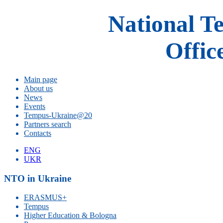
National T
Offic
Main page
About us
News
Events
Tempus-Ukraine@20
Partners search
Contacts
ENG
UKR
NTO in Ukraine
ERASMUS+
Tempus
Higher Education & Bologna