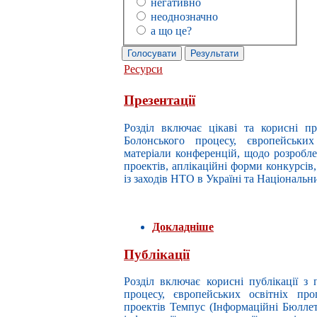
негативно
неоднозначно
а що це?
Pecурси
Презентації
Розділ включає цікаві та корисні пр
Болонського процесу, європейських
матеріали конференцій, щодо розробле
проектів, аплікаційні форми конкурсів,
із заходів НТО в Україні та Національн
Докладніше
Публікації
Розділ включає корисні публікації з 
процесу, європейських освітніх пр
проектів Темпус (Інформаційні Бюлле