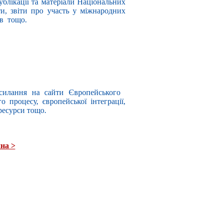
публікації та матеріали Національних
ти, звіти про участь у міжнародних
ів тощо.
осилання на сайти Європейського
 процесу, європейської інтеграції,
 ресурси тощо.
на >