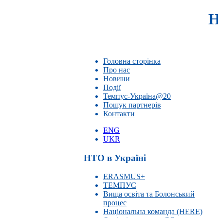
Н
Головна сторінка
Про нас
Новини
Події
Темпус-Україна@20
Пошук партнерів
Контакти
ENG
UKR
НТО в Україні
ERASMUS+
ТЕМПУС
Вища освіта та Болонський
процес
Національна команда (HERE)