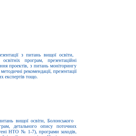
езентації з питань вищої освіти,
 освітніх програм, презентаційні
ння проектів, з питань моніторингу
 методичні рекомендації, презентації
их експертів тощо.
питань вищої освіти, Болонського
ограм, детального опису поточних
тені НТО № 1-7), програми заходів,