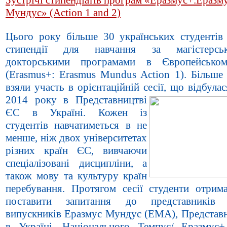
Мундус» (Action 1 and 2)
Цього року більше 30 українських студентів
стипендії для навчання за магістерс
докторськими програмами в Європейсько
(Erasmus+: Erasmus Mundus Action 1). Більше 
взяли участь в орієнтаційній сесії, що відбулас
2014 року в Представництві
ЄС в Україні. Кожен із
студентів навчатиметься в не
менше, ніж двох університетах
різних країн ЄС, вивчаючи
спеціалізовані дисципліни, а
також мову та культуру країн
перебування. Протягом сесії студенти отрим
поставити запитання до представників А
випускників Еразмус Мундус (ЕМА), Представ
в Україні, Національного Темпус/ Еразмус