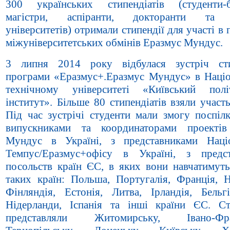
300 українських стипендіатів (студенти-б
магістри, аспіранти, докторанти та 
університетів) отримали стипендії для участі в
міжуніверситетських обмінів Еразмус Мундус.
3 липня 2014 року відбулася зустріч сти
програми «Еразмус+.Еразмус Мундус» в Наці
технічному університеті «Київський полі
інститут». Більше 80 стипендіатів взяли участь
Під час зустрічі студенти мали змогу поспілк
випускниками та координаторами проектів
Мундус в Україні, з представниками Наці
Темпус/Еразмус+офісу в Україні, з предс
посольств країн ЄС, в яких вони навчатимуть
таких країн: Польша, Португалія, Франція, Н
Фінляндія, Естонія, Литва, Ірландія, Бельгі
Нідерланди, Іспанія та інші країни ЄС. Ст
представляли Житомирську, Івано-Фран