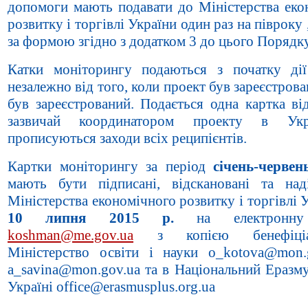
допомоги мають подавати до Міністерства еко
розвитку і торгівлі України один раз на півроку
за формою згідно з додатком 3 до цього Порядку
Катки моніторингу подаються з початку дії
незалежно від того, коли проект був зареєстрова
був зареєстрований. Подається одна картка ві
зазвичай координатором проекту в Укр
прописуються заходи всіх реципієнтів.
Картки моніторингу за період
січень-червен
мають бути підписані, відскановані та над
Міністерства економічного розвитку і торгівлі 
10 липня 2015 р.
на електронну
koshman@me.gov.ua
з копією бенефіці
Міністерство освіти і науки o_kotova@mon.
a_savina@mon.gov.ua та в Національний Еразму
Україні office@erasmusplus.org.ua