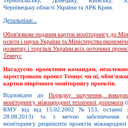
Тернопільську, Донецьку, Київську, Хар
Чернівецьку області України та АРК Крим.
Детальніше...
Обов'язкове подання карток моніторингу до Мін
освіти і науки України та Міністерства економіч
розвитку і торгівлі України всіх поточних проек
Темпус
Нагадуємо проектним командам, незалежно
зареєстровано проект Темпус чи ні, обов'язко
картки піврічного моніторингу проектів.
Відповідно до
Порядку залучення, викори
моніторингу міжнародної технічної допомоги
(
КМУ від від 15.02.2002 №153, останні з
28.08.2013) та з метою забезпечення п
моніторингу реципієнти проектів міжнародної 