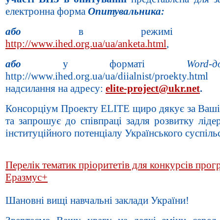
електронна форма
Опитувальника:
або
в режим
http://www.ihed.org.ua/ua/anketa.html
,
або
у форматі
Word-д
http://www.ihed.org.ua/ua/diialnist/proekty
надсилання на адресу:
elite-project@ukr.net
.
Консорціум Проекту ELITE щиро дякує за Ваші 
та запрошує до співпраці задля розвитку ліде
інституційного потенціалу Українського суспільс
Перелік тематик пріоритетів для конкурсів прог
Еразмус+
Шановні вищі навчальні заклади України!