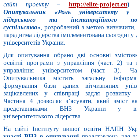
сайт проекту –
http://elite-project.eu
)
Опитувальник
«Роль університету у 
лідерського та інституційного пот
суспільства»
, розроблений з метою визначити,
парадигма лідерства імплементована сьогодні у 
університетів України.
Для опитування обрано дві основні змістовн
освітні програми з управління (част. 2) та 
управління університетом (част. 3). Ч
Опитувальника містить загальну інформ
формування бази даних вітчизняних уніве
зацікавлених у співпраці задля розвитку л
Частина 4 дозволяє з’ясувати, який зміст вк
представниками ВНЗ України у виз
університетського лідерства.
На сайті Інституту вищої освіти НАПН Ук
участі ВНЗ в опитуванні
представлена для
з