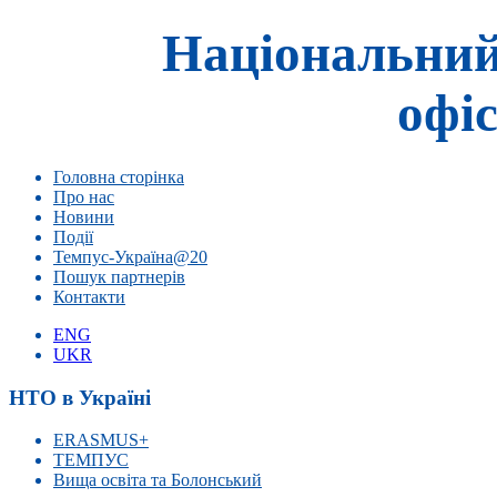
Національний
офіс
Головна сторінка
Про нас
Новини
Події
Темпус-Україна@20
Пошук партнерів
Контакти
ENG
UKR
НТО в Україні
ERASMUS+
ТЕМПУС
Вища освіта та Болонський