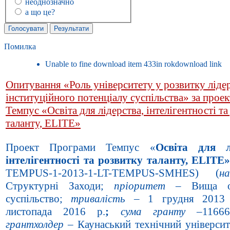
неоднозначно
а що це?
Помилка
Unable to fine download item 433in rokdownload link
Опитування «Роль університету у розвитку лідер
інституційного потенціалу суспільства» за прое
Темпус «Освіта для лідерства, інтелігентності т
таланту, ELITE»
Проект Програми Темпус «
Освіта для лі
інтелігентності та розвитку таланту,
ELITE
TEMPUS-1-2013-1-LT-TEMPUS-SMHES) (
н
Структурні Заходи;
пріоритет
– Вища ос
суспільство;
тривалість
– 1 грудня 2013 
листопада 2016 р.
;
сума гранту
–116665
грантхолдер
– Каунаський технічний університе