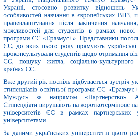
Україні, стосовно розвитку відношень Ук
особливостей навчання в європейських ВНЗ, п
працевлаштування після закінчення навчання,
можливостей для студентів в рамках нової 
програми ЄС «Еразмус+». Представники посоль
ЄС, до яких цього року прямують українські 
проконсультували студентів щодо отримання віз
ЄС, пошуку житла, соціально-культурного
країнах ЄС.
Вже другий рік поспіль відбувається зустріч у
стипендіатів освітньої програми ЄС «Еразмус+
Мундус» за напрямом «Партнерство» A
Стипендіати вирушають на короткотермінове на
університетів ЄС в рамках партнерських 
університетами.
За даними українських університетів цього ро