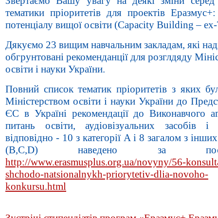
Звертаємо Вашу увагу на деякі зміни серед 
тематики пріоритетів для проектів Еразмус+:
потенціалу вищої освіти (Capacity Building – ex
Дякуємо 23 вищим навчальним закладам, які над
обгрунтовані рекоменданції для розглдяду Міні
освіти і науки України.
Повний список тематик пріоритетів з яких бу
Міністерством освіти і науки України до Пред
ЄС в Україні рекомендації до Виконавчого аг
питань освіти, аудіовізуальних засобів і 
відповідно - 10 з категорії А і 8 загалом з інших
(B,C,D) наведено за посил
http://www.erasmusplus.org.ua/novyny/56-konsulta
shchodo-natsionalnykh-priorytetiv-dlia-novoho-
konkursu.html
Зустрічі стипендіатів програм «Еразмус+.Еразм