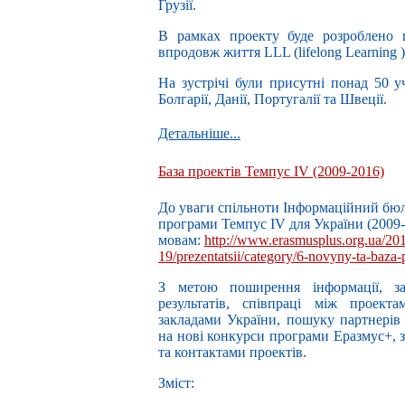
Грузії.
В рамках проекту буде розроблено п
впродовж життя LLL (lifelong Learning )
На зустрічі були присутні понад 50 уч
Болгарії, Данії, Португалії та Швеції.
Детальніше...
База проектів Темпус IV (2009-2016)
До уваги спільноти Інформаційний бюл
програми Темпус IV для України (2009-
мовам:
http://www.erasmusplus.org.ua/20
19/prezentatsii/category/6-novyny-ta-baza-
З метою поширення інформації, за
результатів, співпраці між проек
закладами України, пошуку партнерів
на нові конкурси програми Еразмус+,
та контактами проектів.
Зміст: