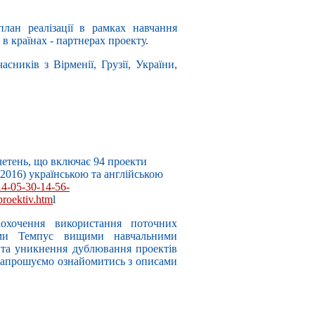
лан реалізації в рамках навчання
 в країнах - партнерах проекту.
асників з Вірменії, Грузії, України,
етень, що включає 94 проекти
2016) українською та англійською
14-05-30-14-56-
proektiv.htm
l
охочення використання поточних
тами Темпус вищими навчальними
 та уникнення дублювання проектів
 запрошуємо ознайомитись з описами