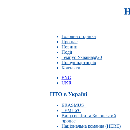
Н
Головна сторінка
Про нас
Новини
Події
Темпус-Україна@20
Пошук партнерів
Контакти
ENG
UKR
НТО в Україні
ERASMUS+
ТЕМПУС
Вища освіта та Болонський
процес
Національна команда (HERE)