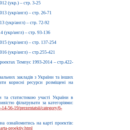
12 (укр.) – cтр. 3-25
13 (укр/англ) – стр. 26-71
3 (укр/англ) – стр. 72-92
 (укр/англ) – стр. 93-136
15 (укр/англ) – cтр. 137-254
016 (укр/англ) – cтр.255-421
роектах Темпус 1993-2014 – стр.422-
альних закладів з України та інших
ати корисні ресурси розміщені на
и та статистикою участі України в
вістю фільтрувати за категоріями:
14-56-19/prezentatsii/category/6-
на ознайомитись на карті проектів:
arta-proektiv.html