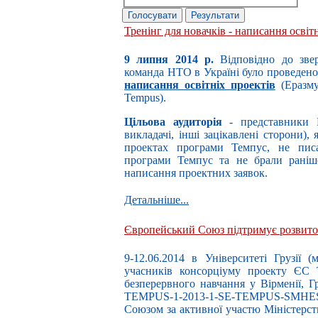
Тренінг для новачків - написання освіт
9 липня 2014 р.
Відповідно до зве
команда НТО в Україні було проведен
написання освітніх проектів
(Еразму
Tempus).
Цільова аудиторія
- представники В
викладачі, інші зацікавлені сторони),
проектах програми Темпус, не пис
програми Темпус та не брали раніш
написання проектних заявок.
Детальніше...
Європейський Союз підтримує розвиток 
9-12.06.2014 в Університеті Грузії (м
учасників консорціуму проекту ЄС
безперервного навчання у Вірменії, Г
TEMPUS-1-2013-1-SE-TEMPUS-SMHES,
Союзом за активної участю Міністерств