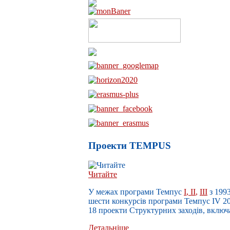
Проекти TEMPUS
Читайте
У межах п
рограми Темпус
I
,
II
,
III
з 199
шести конкурсів програми Темпус IV 200
18 проекти Структурних заходів,
включа
Детальніше