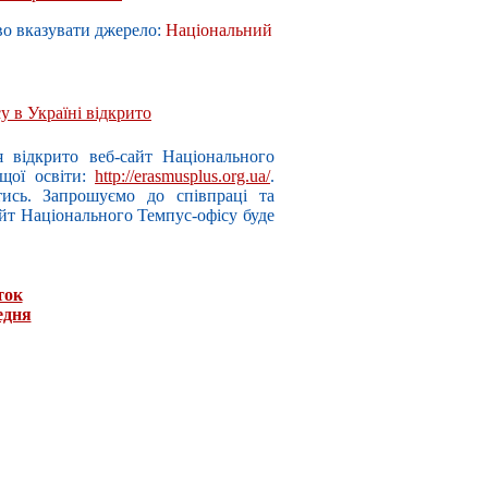
во вказувати джерело:
Національний
 в Україні відкрито
я відкрито веб-сайт Національного
ищої освіти:
http://erasmusplus.org.ua/
.
тись. Запрошуємо до співпраці та
айт Національного Темпус-офісу буде
ток
едня