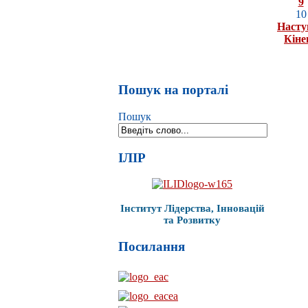
9
10
Насту
Кіне
Пошук на порталі
Пошук
ІЛІР
Інститут Лідерства, Інновацій
та Розвитку
Посилання