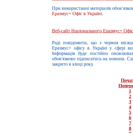
При використанні матеріалів обов’язко
Еразмус+ Офіс в Україн
і.
Веб-сайт Національного Еразмус+ Офісу
Раді повідомити, що з червня місяц
Еразмус+ офісу в Україні у сфері в
Інформація буде постійно оновлюва
обов'язково підписатись на новини. С
закрито в кінці року.
Поча
Попер
1
2
3
4
5
6
7
8