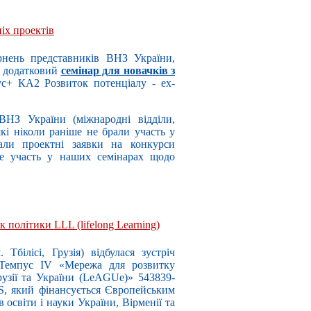
ніх проектів
рнень представників ВНЗ України,
о додатковий
семінар для новачків з
с+ КА2 Розвиток потенціалу - ех-
НЗ України (міжнародні відділи,
 які ніколи раніше не брали участь у
али проектні заявки на конкурси
е участь у наших семінарах щодо
політики LLL (lifelong Learning)
. Тбілісі, Грузія) відбулася зустріч
 Темпус IV «Мережа для розвитку
рузії та України (LeAGUe)» 543839-
 який фінансується Європейським
 освіти і науки України, Вірменії та