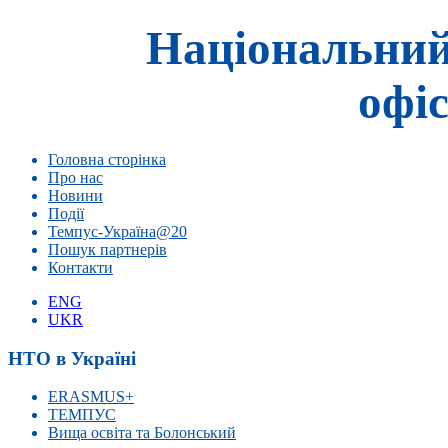
Національний
офіс
Головна сторінка
Про нас
Новини
Події
Темпус-Україна@20
Пошук партнерів
Контакти
ENG
UKR
НТО в Україні
ERASMUS+
ТЕМПУС
Вища освіта та Болонський