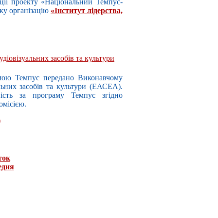
ації проекту «Національний Темпус-
ьку організацію
«Інститут лідерства,
удіовізуальних засобів та культури
мою Темпус передано Виконавчому
альних засобів та культури (ЕАСЕА).
ність за програму Темпус згідно
місією.
)
ток
едня