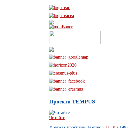
Проекти TEMPUS
Читайте
У межах п
рограми Темпус
I
,
II
,
III
з 199