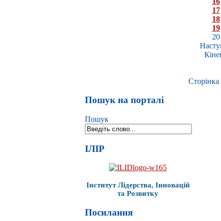
16
17
18
19
20
Насту
Кіне
Сторінка 
Пошук на порталі
Пошук
ІЛІР
Інститут Лідерства, Інновацій
та Розвитку
Посилання