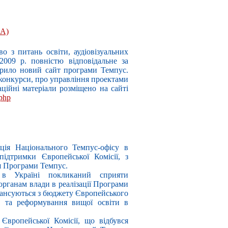
ЕА)
 з питань освіти, аудіовізуальних
 2009 р. повністю відповідальне за
крило новий сайт програми Темпус.
 конкурси, про управління проектами
аційні матеріали розміщено на сайті
.php
ація Національного Темпус-офісу в
підтримки Європейської Комісії, з
я Програми Темпус.
 в Україні покликаний сприяти
органам влади в реалізації Програми
нансуються з бюджету Європейського
ю та реформування вищої освіти в
 Європейської Комісії, що відбувся