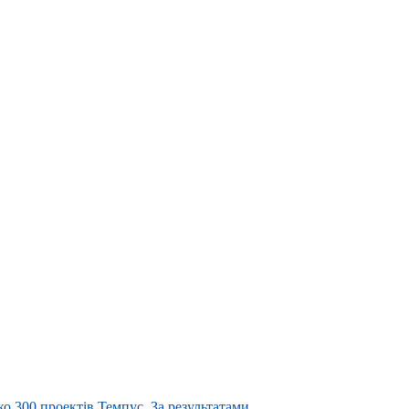
ько 300 проектів Темпус. За результатами