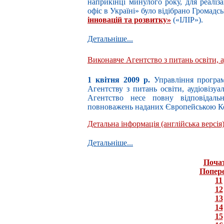
наприкінці минулого року, для реаліз
офіс в Україні» було відібрано Громадс
інновацій та розвитку»
(«ІЛІР»).
Детальніше...
Виконавче Агентство з питань освіти, а
1 квітня 2009 р.
Управління програ
Агентству з питань освіти, аудіовізу
Агентство несе повну відповідаль
повноважень наданих Європейською Ко
Детальна інформація (англійська версія
Детальніше...
Поча
Попер
11
12
13
14
15