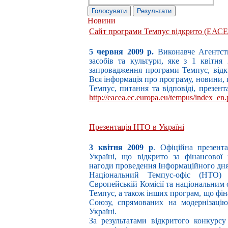
Новини
Сайт програми Темпус відкрито (ЕАС
5 червня 2009 р.
Виконавче Агентство
засобів та культури, яке з 1 квітня
запровадження програми Темпус, від
Вся інформація про програму, новини,
Темпус, питання та відповіді, презент
http://eacea.ec.europa.eu/tempus/index_en
Презентація НТО в Україні
3 квітня 2009 р
. Офіційна презент
Україні, що відкрито за фінансової 
нагоди проведення Інформаційного дн
Національний Темпус-офіс (НТО)
Європейській Комісії та національним 
Темпус, а також інших програм, що фі
Союзу, спрямованих на модернізаці
Україні.
За результатами відкритого конкурсу