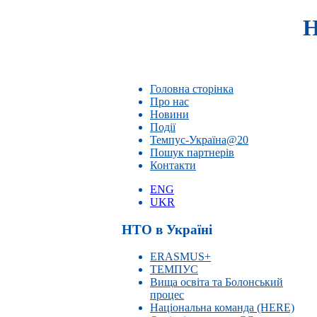
Н
Головна сторінка
Про нас
Новини
Події
Темпус-Україна@20
Пошук партнерів
Контакти
ENG
UKR
НТО в Україні
ERASMUS+
ТЕМПУС
Вища освіта та Болонський
процес
Національна команда (HERE)