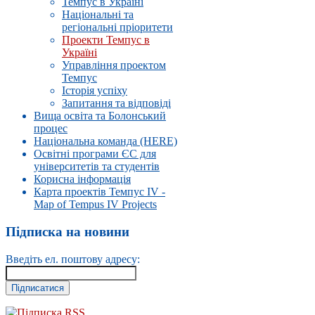
Темпус в Україні
Національні та
регіональні пріоритети
Проекти Темпус в
Україні
Управлiння проектом
Темпус
Історія успіху
Запитання та відповіді
Вища освіта та Болонський
процес
Національна команда (HERE)
Освітні програми ЄС для
університетів та студентів
Корисна інформація
Карта проектів Темпус IV -
Map of Tempus IV Projects
Підписка на новини
Введіть ел. поштову адресу:
Підписка RSS