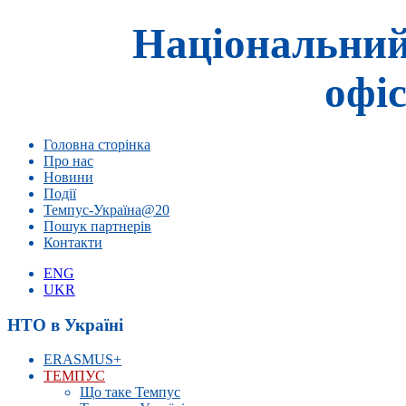
Національний
офіс
Головна сторінка
Про нас
Новини
Події
Темпус-Україна@20
Пошук партнерів
Контакти
ENG
UKR
НТО в Україні
ERASMUS+
ТЕМПУС
Що таке Темпус