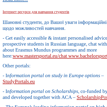
Інтернет ресурси для навчання студентів
Шановні студенти, до Вашої уваги інформаційні
щодо можливостей навчання.
- Get easily accessible & instant personalised advice
prospective students in Russian language, chat with
about Erasmus Mundus programmes and more
here:
www.mastersportal.eu/chat www.bachelorsport
Other portals:
- I
nformation portal on study in Europe options
–
StudyPortals.eu
- I
nformation portal on Scholarships
, co-funded b
and developed together with ACA –
ScholarshipPor
-
The Europe’s leading information portal on high 