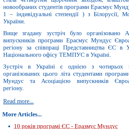
новообраних студентів програми Ерасмус Мунду
1 – індивідуальні степендії ) з Білорусії, М
України.
Вище згадану зустріч було організовано А
випускників програми Ерасмус Мундус Євроа
регіону за співпраці Представництва ЄС в У
Національного офісу ТЕМПУС в Україні.
Зустріч в Україні є однією з чотирьох з
організованих цього літа студентами програм
Мундус та Асоціацією випускників Євроаз
регіону.
Read more...
More Articles...
10 років програмі ЄС - Еразмус Мундус