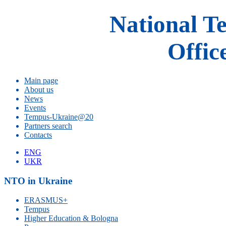
National T
Offic
Main page
About us
News
Events
Tempus-Ukraine@20
Partners search
Contacts
ENG
UKR
NTO in Ukraine
ERASMUS+
Tempus
Higher Education & Bologna