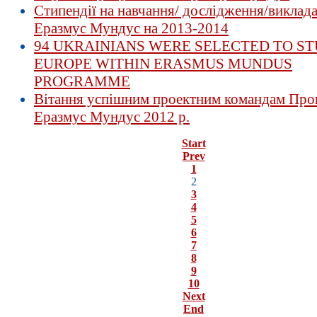
Стипендії на навчання/ дослідження/виклад
Еразмус Мундус на 2013-2014
94 UKRAINIANS WERE SELECTED TO ST
EUROPE WITHIN ERASMUS MUNDUS
PROGRAMME
Вітання успішним проектним командам Про
Еразмус Мундус 2012 р.
Start
Prev
1
2
3
4
5
6
7
8
9
10
Next
End