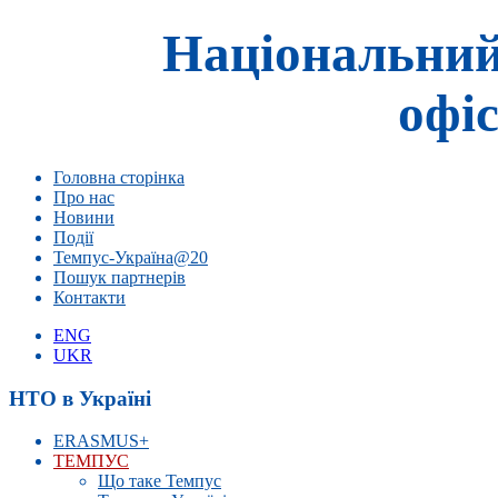
Національний
офіс
Головна сторінка
Про нас
Новини
Події
Темпус-Україна@20
Пошук партнерів
Контакти
ENG
UKR
НТО в Україні
ERASMUS+
ТЕМПУС
Що таке Темпус