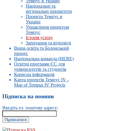
Темпус в Україні
Національні та
регіональні пріоритети
Проекти Темпус в
Україні
Управлiння проектом
Темпус
Історія успіху
Запитання та відповіді
Вища освіта та Болонський
процес
Національна команда (HERE)
Освітні програми ЄС для
університетів та студентів
Корисна інформація
Карта проектів Темпус IV -
Map of Tempus IV Projects
Підписка на новини
Введіть ел. поштову адресу:
Підписка RSS