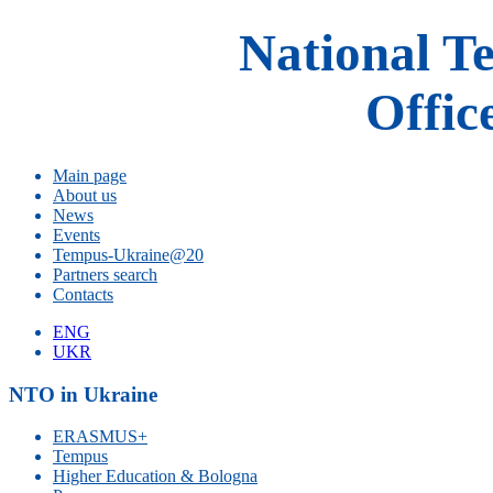
National T
Offic
Main page
About us
News
Events
Tempus-Ukraine@20
Partners search
Contacts
ENG
UKR
NTO in Ukraine
ERASMUS+
Tempus
Higher Education & Bologna