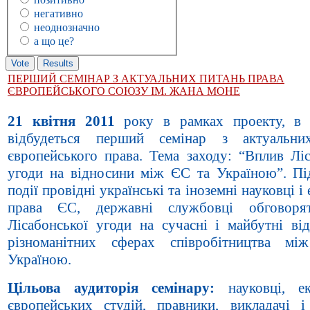
негативно
неоднозначно
а що це?
ПЕРШИЙ СЕМІНАР З АКТУАЛЬНИХ ПИТАНЬ ПРАВА
ЄВРОПЕЙСЬКОГО СОЮЗУ ІМ. ЖАНА МОНЕ
21 квітня 2011
року в рамках проекту, 
відбудеться перший семінар з актуальни
європейського права. Тема заходу: “Вплив Ліс
угоди на відносини між ЄС та Україною”. Під
події провідні українські та іноземні науковці і 
права ЄС, державні службовці обговоря
Лісабонської угоди на сучасні і майбутні ві
різноманітних сферах співробітництва м
Україною.
Цільова аудиторія семінару:
науковці, е
європейських студій, правники, викладачі і